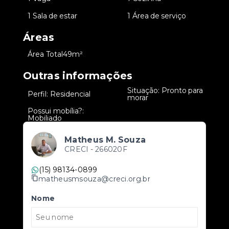
•
1 Sala de estar
•
1 Área de serviço
Áreas
•
Área Total
49m²
Outras informações
Situação: Pronto para
•
Perfil: Residencial
•
morar
Possui mobília?:
•
Mobiliado
Matheus M. Souza
CRECI -
266020F
(15) 98134-0899
matheusmsouza@creci.org.br
Nome