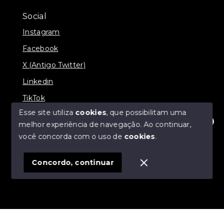
Social
Instagram
Facebook
X (Antigo Twitter)
Linkedin
TikTok
Esse site utiliza
cookies
, que possibilitam uma
melhor experiência de navegação.
Ao continuar,
Olá! Estamos disponíveis para te ajudar.
você concorda com o uso de
cookies
.
© Copyright 2026 - Nova Aliança Assessoria Imobiliária
- Todos os direitos reservados
Concordo, continuar
SITE PARA IMOBILIARIA