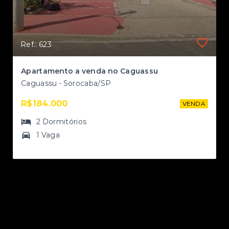
Ref.: 623
II
Apartamento a venda no Caguassu
Caguassu - Sorocaba/SP
R$184.000
NDA
VENDA
2
Dormitórios
1 Vaga