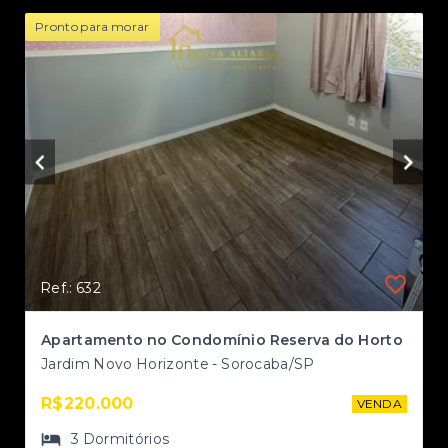
Pronto para morar
Ref.: 632
Apartamentos de 2 e 3 dormitórios com lazer de alto padrão no Jardim São Carlos
Apartamento no Condomínio Reserva do Horto
Jardim Novo Horizonte - Sorocaba/SP
R$220.000
VENDA
NDA
3
Dormitórios