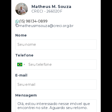
Matheus M. Souza
CRECI -
266020F
(15) 98134-0899
matheusmsouza@creci.org.br
Nome
Telefone
E-mail
Mensagem