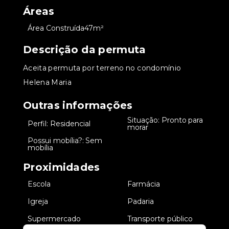
Áreas
•
Área Construída
47m²
Descrição da permuta
Aceita permuta por terreno no condomínio
Helena Maria
Outras informações
Situação: Pronto para
•
Perfil: Residencial
•
morar
Possui mobília?: Sem
•
mobília
Proximidades
•
Escola
•
Farmácia
•
Igreja
•
Padaria
•
Supermercado
•
Transporte público