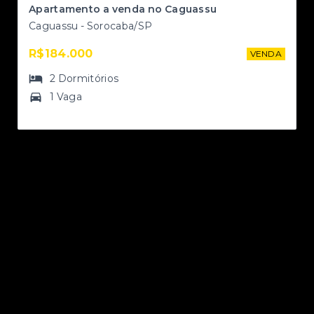
II
Apartamento a venda no Caguassu
Caguassu - Sorocaba/SP
R$184.000
NDA
VENDA
2
Dormitórios
1 Vaga