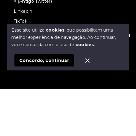
X (Antigo Twitter)
Linkedin
TikTok
Esse site utiliza
cookies
, que possibilitam uma
melhor experiência de navegação.
Ao continuar,
Olá! Estamos disponíveis para te ajudar.
você concorda com o uso de
cookies
.
© Copyright 2026 - Nova Aliança Assessoria Imobiliária
- Todos os direitos reservados
Concordo, continuar
SITE PARA IMOBILIARIA
Início
Histórico
Favoritos