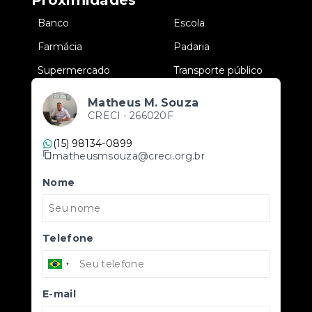
Proximidades
•
Banco
•
Escola
•
Farmácia
•
Padaria
•
Supermercado
•
Transporte público
Matheus M. Souza
CRECI -
266020F
(15) 98134-0899
matheusmsouza@creci.org.br
Nome
Telefone
E-mail