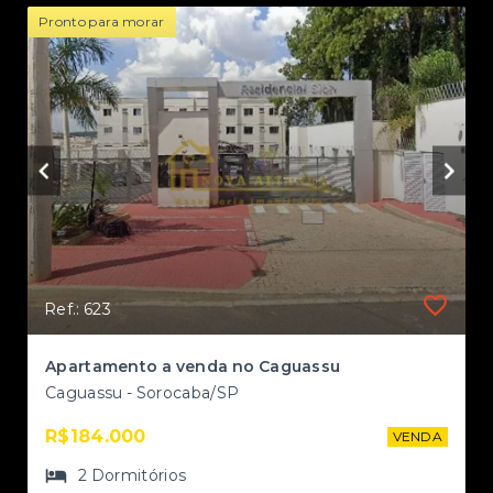
Pronto para morar
Ref.: 623
II
Apartamento a venda no Caguassu
Caguassu - Sorocaba/SP
R$184.000
NDA
VENDA
2
Dormitórios