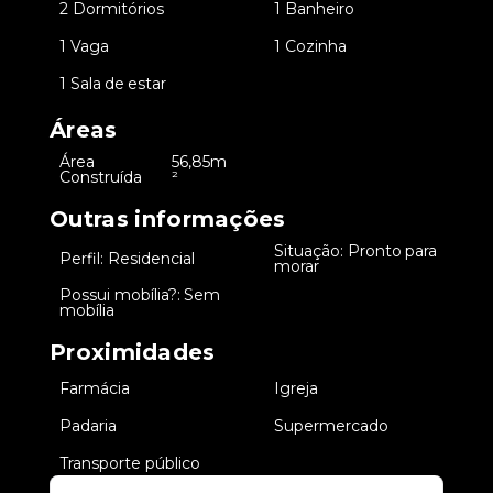
•
2 Dormitórios
•
1 Banheiro
•
1 Vaga
•
1 Cozinha
•
1 Sala de estar
Áreas
Área
56,85m
•
Construída
²
Outras informações
Situação: Pronto para
•
Perfil: Residencial
•
morar
Possui mobília?: Sem
•
mobília
Proximidades
•
Farmácia
•
Igreja
•
Padaria
•
Supermercado
•
Transporte público