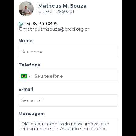
Matheus M. Souza
CRECI -
266020F
(15) 98134-0899
matheusmsouza@creci.org.br
Nome
Telefone
E-mail
Mensagem