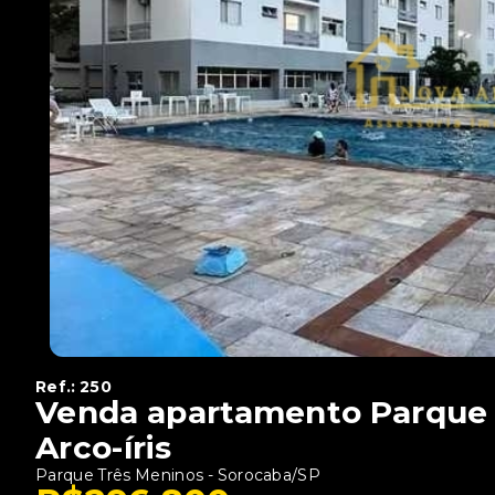
Ref.:
250
Venda apartamento Parque 
Arco-íris
Parque Três Meninos - Sorocaba/SP