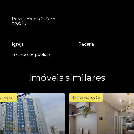
Possui mobília?: Sem
•
mobília
•
Igreja
•
Padaria
•
Transporte público
Imóveis similares
a morar
Em construção