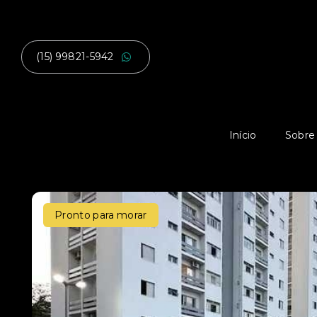
(15) 99821-5942
Início
Sobre
Pronto para morar