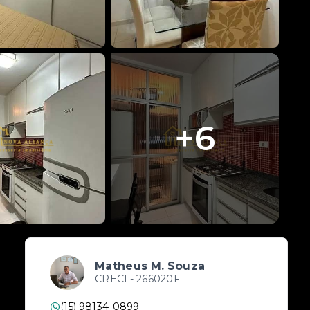
+
6
Matheus M. Souza
CRECI -
266020F
(15) 98134-0899