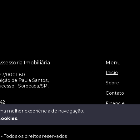
ssessoria Imobiliária
Menu
Início
27/0001-60
ição de Paula Santos,
Sobre
ucesso - Sorocaba/SP,
Contato
942
Financie
alianca@gmail.com
 uma melhor experiência de navegação.
Cadastre seu I
cookies
.
 - Todos os direitos reservados