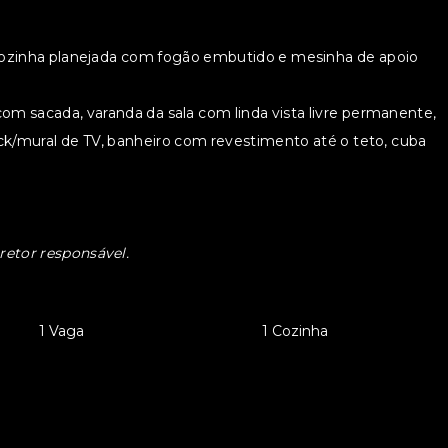
ozinha planejada com fogão embutido e mesinha de apoio
 com sacada, varanda da sala com linda vista livre permanente,
ack/mural de TV, banheiro com revestimento até o teto, cuba
retor responsável.
•
1 Vaga
•
1 Cozinha