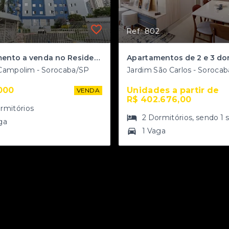
Ref.: 802
Apartamento a venda no Residencial Vida Plena Campolim
Campolim - Sorocaba/SP
Jardim São Carlos - Soroca
000
Unidades a partir de 
VENDA
R$ 402.676,00
rmitórios
2
Dormitórios
, sendo
1
ga
1 Vaga