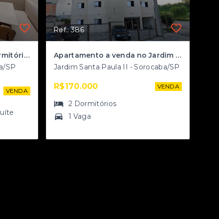
Ref.: 386
Apartamentos de 2 e 3 dormitórios com lazer de alto padrão no Jardim São Carlos
Apartamento a venda no Jardim Santa Paula II
ba/SP
Jardim Santa Paula II - Sorocaba/SP
R$170.000
VENDA
VENDA
2
Dormitórios
suíte
1 Vaga