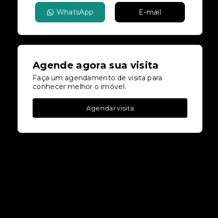
WhatsApp
E-mail
Agende agora sua visita
Faça um agendamento de visita para
conhecer melhor o imóvel.
Agendar visita