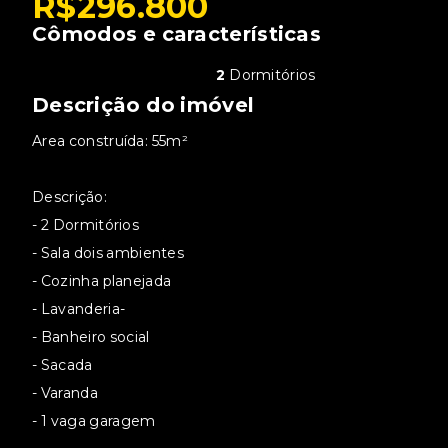
R$296.800
Cômodos e características
2
Dormitórios
Descrição do imóvel
Area construída: 55m²
Descrição:
- 2 Dormitórios
- Sala dois ambientes
- Cozinha planejada
- Lavanderia-
- Banheiro social
- Sacada
- Varanda
- 1 vaga garagem