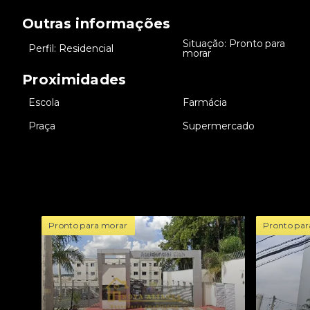
Outras informações
Situação: Pronto para
•
Perfil: Residencial
•
morar
Proximidades
•
Escola
•
Farmácia
•
Praça
•
Supermercado
Pronto para morar
Pronto par