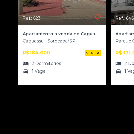
Ref.: 623
Ref.: 646
Apartamento a venda no Caguassu
Caguassu - Sorocaba/SP
Parque 
R$184.000
R$371.
VENDA
2
Dormitórios
2
Do
1 Vaga
1 Va